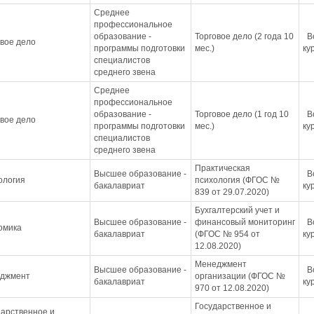
Среднее
профессиональное
образование -
Торговое дело (2 года 10
В
овое дело
программы подготовки
мес.)
ку
специалистов
среднего звена
Среднее
профессиональное
образование -
Торговое дело (1 год 10
В
овое дело
программы подготовки
мес.)
ку
специалистов
среднего звена
Практическая
Высшее образование -
В
ология
психология (ФГОС №
бакалавриат
ку
839 от 29.07.2020)
Бухгалтерский учет и
Высшее образование -
финансовый мониторинг
В
омика
бакалавриат
(ФГОС № 954 от
ку
12.08.2020)
Менеджмент
Высшее образование -
В
джмент
организации (ФГОС №
бакалавриат
ку
970 от 12.08.2020)
Государственное и
дарственное и