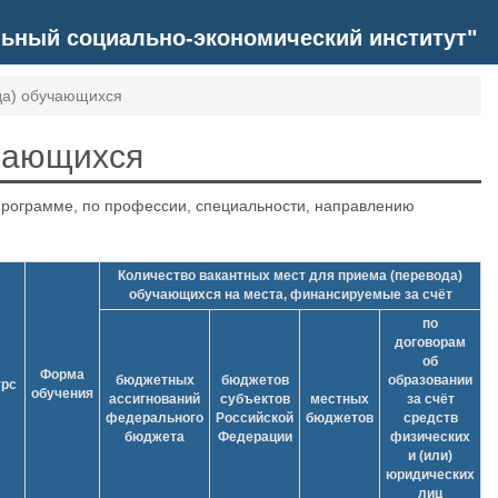
ьный социально-экономический институт"
да) обучающихся
учающихся
программе, по профессии, специальности, направлению
Количество вакантных мест для приема (перевода)
обучающихся на места, финансируемые за счёт
по
договорам
об
Форма
бюджетных
бюджетов
образовании
урс
обучения
ассигнований
субъектов
местных
за счёт
федерального
Российской
бюджетов
средств
бюджета
Федерации
физических
и (или)
юридических
лиц