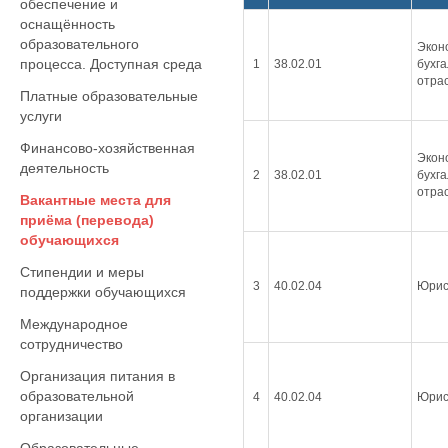
обеспечение и
оснащённость
образовательного
Экон
процесса. Доступная среда
1
38.02.01
бухга
отра
Платные образовательные
услуги
Финансово-хозяйственная
Экон
деятельность
2
38.02.01
бухга
отра
Вакантные места для
приёма (перевода)
обучающихся
Стипендии и меры
3
40.02.04
Юрис
поддержки обучающихся
Международное
сотрудничество
Организация питания в
образовательной
4
40.02.04
Юрис
организации