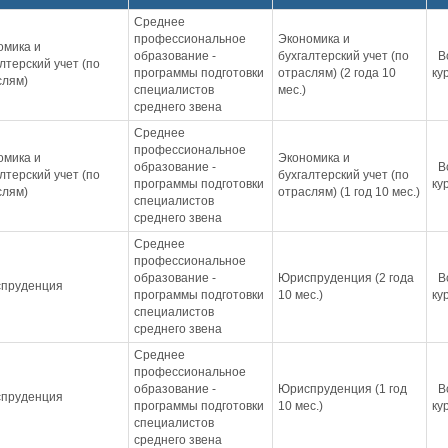
Среднее
профессиональное
Экономика и
омика и
образование -
бухгалтерский учет (по
В
лтерский учет (по
программы подготовки
отраслям) (2 года 10
ку
слям)
специалистов
мес.)
среднего звена
Среднее
профессиональное
омика и
Экономика и
образование -
В
лтерский учет (по
бухгалтерский учет (по
программы подготовки
ку
слям)
отраслям) (1 год 10 мес.)
специалистов
среднего звена
Среднее
профессиональное
образование -
Юриспруденция (2 года
В
пруденция
программы подготовки
10 мес.)
ку
специалистов
среднего звена
Среднее
профессиональное
образование -
Юриспруденция (1 год
В
пруденция
программы подготовки
10 мес.)
ку
специалистов
среднего звена