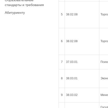
Образовательные
стандарты и требования
Абитуриенту
5
38.02.08
Торг
6
38.02.08
Торг
7
37.03.01
Псих
8
38.03.01
Экон
9
38.03.02
Мене
Госу